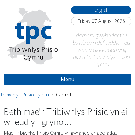
English
Friday 07 August 2026
darparu gwybodaeth i
bawb sy’n defnyddio neu
sydd â diddordeb yng
ngwaith Tribiwnlys Prisio
Cymru
Menu
Tribiwnlys Prisio Cymru
Cartref
Beth mae'r Tribiwnlys Prisio yn ei
wneud yn gryno …
Mae Tribiwnlys Prisio Cymru yn gwrando ar apeliadau