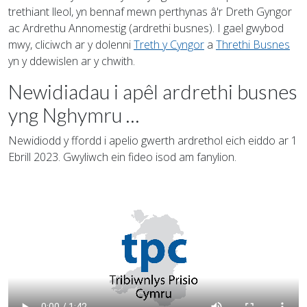
trethiant lleol, yn bennaf mewn perthynas â'r Dreth Gyngor
ac Ardrethu Annomestig (ardrethi busnes). I gael gwybod
mwy, cliciwch ar y dolenni
Treth y Cyngor
a
Threthi Busnes
yn y ddewislen ar y chwith.
Newidiadau i apêl ardrethi busnes
yng Nghymru …
Newidiodd y ffordd i apelio gwerth ardrethol eich eiddo ar 1
Ebrill 2023. Gwyliwch ein fideo isod am fanylion.