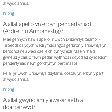
aflwyddiannus.
I'r brig
A allaf apelio yn erbyn penderfyniad
(Ardrethu Annomestig)?
Mae gennych hawl i apelio i'r Uwch Dribiwnlys (Siambr -
Tiroedd) os ydych wedi ymddangos gerbron y Tribiwnlys yn
bersonol neu wedi cael eich cynrychioli. Mae'n rhaid
gwneud y cais o fewn pedair wythnos i ddyddiad cyhoeddi'r
penderfyniad neu'r gorchymyn perthnasol.
Fe all yr Uwch Dribiwnlys ddyfarnu costau yn erbyn y parti
aflwyddiannus.
I'r brig
A allaf gwyno am y gwasanaeth a
ddarparwyd?