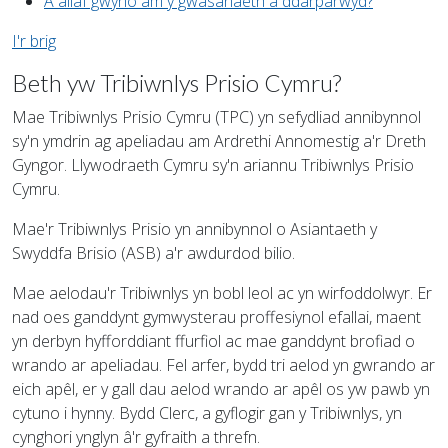
A allaf gwyno am y gwasanaeth a ddarparwyd?
I'r brig
Beth yw Tribiwnlys Prisio Cymru?
Mae Tribiwnlys Prisio Cymru (TPC) yn sefydliad annibynnol
sy'n ymdrin ag apeliadau am Ardrethi Annomestig a'r Dreth
Gyngor. Llywodraeth Cymru sy'n ariannu Tribiwnlys Prisio
Cymru.
Mae'r Tribiwnlys Prisio yn annibynnol o Asiantaeth y
Swyddfa Brisio (ASB) a'r awdurdod bilio.
Mae aelodau'r Tribiwnlys yn bobl leol ac yn wirfoddolwyr. Er
nad oes ganddynt gymwysterau proffesiynol efallai, maent
yn derbyn hyfforddiant ffurfiol ac mae ganddynt brofiad o
wrando ar apeliadau. Fel arfer, bydd tri aelod yn gwrando ar
eich apêl, er y gall dau aelod wrando ar apêl os yw pawb yn
cytuno i hynny. Bydd Clerc, a gyflogir gan y Tribiwnlys, yn
cynghori ynglyn â'r gyfraith a threfn.