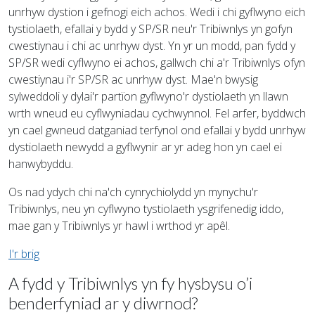
unrhyw dystion i gefnogi eich achos. Wedi i chi gyflwyno eich
tystiolaeth, efallai y bydd y SP/SR neu'r Tribiwnlys yn gofyn
cwestiynau i chi ac unrhyw dyst. Yn yr un modd, pan fydd y
SP/SR wedi cyflwyno ei achos, gallwch chi a'r Tribiwnlys ofyn
cwestiynau i'r SP/SR ac unrhyw dyst. Mae'n bwysig
sylweddoli y dylai'r partïon gyflwyno'r dystiolaeth yn llawn
wrth wneud eu cyflwyniadau cychwynnol. Fel arfer, byddwch
yn cael gwneud datganiad terfynol ond efallai y bydd unrhyw
dystiolaeth newydd a gyflwynir ar yr adeg hon yn cael ei
hanwybyddu.
Os nad ydych chi na'ch cynrychiolydd yn mynychu'r
Tribiwnlys, neu yn cyflwyno tystiolaeth ysgrifenedig iddo,
mae gan y Tribiwnlys yr hawl i wrthod yr apêl.
I'r brig
A fydd y Tribiwnlys yn fy hysbysu o’i
benderfyniad ar y diwrnod?