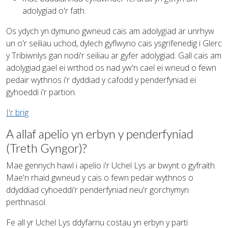
adolygiad o'r fath.
Os ydych yn dymuno gwneud cais am adolygiad ar unrhyw
un o'r seiliau uchod, dylech gyflwyno cais ysgrifenedig i Glerc
y Tribiwnlys gan nodi'r seiliau ar gyfer adolygiad. Gall cais am
adolygiad gael ei wrthod os nad yw'n cael ei wneud o fewn
pedair wythnos i'r dyddiad y cafodd y penderfyniad ei
gyhoeddi i'r partïon.
I'r brig
A allaf apelio yn erbyn y penderfyniad
(Treth Gyngor)?
Mae gennych hawl i apelio i'r Uchel Lys ar bwynt o gyfraith.
Mae'n rhaid gwneud y cais o fewn pedair wythnos o
ddyddiad cyhoeddi'r penderfyniad neu'r gorchymyn
perthnasol.
Fe all yr Uchel Lys ddyfarnu costau yn erbyn y parti