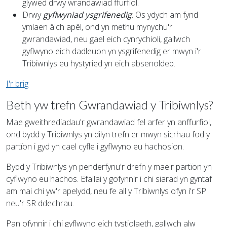
glywed drwy wrandawiad ffurfiol.
Drwy
gyflwyniad ysgrifenedig
. Os ydych am fynd
ymlaen â'ch apêl, ond yn methu mynychu'r
gwrandawiad, neu gael eich cynrychioli, gallwch
gyflwyno eich dadleuon yn ysgrifenedig er mwyn i'r
Tribiwnlys eu hystyried yn eich absenoldeb.
I'r brig
Beth yw trefn Gwrandawiad y Tribiwnlys?
Mae gweithrediadau'r gwrandawiad fel arfer yn anffurfiol,
ond bydd y Tribiwnlys yn dilyn trefn er mwyn sicrhau fod y
partïon i gyd yn cael cyfle i gyflwyno eu hachosion.
Bydd y Tribiwnlys yn penderfynu'r drefn y mae'r partïon yn
cyflwyno eu hachos. Efallai y gofynnir i chi siarad yn gyntaf
am mai chi yw'r apelydd, neu fe all y Tribiwnlys ofyn i'r SP
neu'r SR ddechrau.
Pan ofynnir i chi gyflwyno eich tystiolaeth, gallwch alw