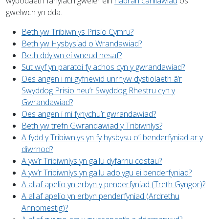
wybodaeth fanylach gweler ein
hadran canllawiau
os
gwelwch yn dda.
Beth yw Tribiwnlys Prisio Cymru?
Beth yw Hysbysiad o Wrandawiad?
Beth ddylwn ei wneud nesaf?
Sut wyf yn paratoi fy achos cyn y gwrandawiad?
Oes angen i mi gyfnewid unrhyw dystiolaeth â’r
Swyddog Prisio neu’r Swyddog Rhestru cyn y
Gwrandawiad?
Oes angen i mi fynychu’r gwrandawiad?
Beth yw trefn Gwrandawiad y Tribiwnlys?
A fydd y Tribiwnlys yn fy hysbysu o’i benderfyniad ar y
diwrnod?
A yw’r Tribiwnlys yn gallu dyfarnu costau?
A yw’r Tribiwnlys yn gallu adolygu ei benderfyniad?
A allaf apelio yn erbyn y penderfyniad (Treth Gyngor)?
A allaf apelio yn erbyn penderfyniad (Ardrethu
Annomestig)?