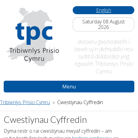
English
Saturday 08 August
2026
darparu gwybodaeth i
bawb sy’n defnyddio neu
sydd â diddordeb yng
ngwaith Tribiwnlys Prisio
Cymru
Menu
Tribiwnlys Prisio Cymru
Cwestiynau Cyffredin
Cwestiynau Cyffredin
Dyma restr o rai cwestiynau mwyaf cyffredin – am