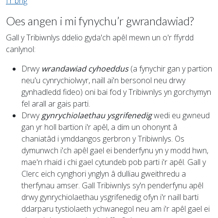
I'r brig
Oes angen i mi fynychu’r gwrandawiad?
Gall y Tribiwnlys ddelio gyda'ch apêl mewn un o'r ffyrdd
canlynol:
Drwy
wrandawiad cyhoeddus
(a fynychir gan y partïon
neu'u cynrychiolwyr, naill ai'n bersonol neu drwy
gynhadledd fideo) oni bai fod y Tribiwnlys yn gorchymyn
fel arall ar gais parti.
Drwy
gynrychiolaethau ysgrifenedig
wedi eu gwneud
gan yr holl bartïon i'r apêl, a dim un ohonynt â
chaniatâd i ymddangos gerbron y Tribiwnlys. Os
dymunwch i'ch apêl gael ei benderfynu yn y modd hwn,
mae'n rhaid i chi gael cytundeb pob parti i'r apêl. Gall y
Clerc eich cynghori ynglyn â dulliau gweithredu a
therfynau amser. Gall Tribiwnlys sy'n penderfynu apêl
drwy gynrychiolaethau ysgrifenedig ofyn i'r naill barti
ddarparu tystiolaeth ychwanegol neu am i'r apêl gael ei