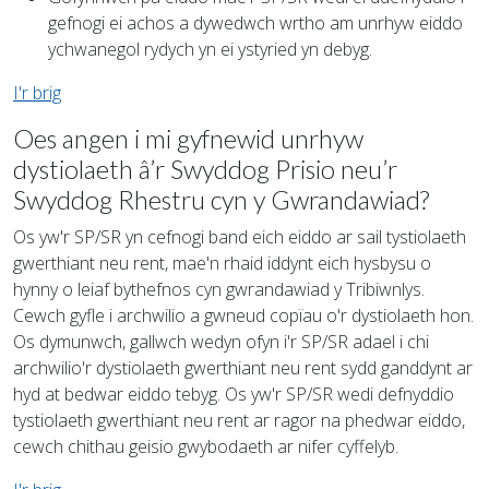
gefnogi ei achos a dywedwch wrtho am unrhyw eiddo
ychwanegol rydych yn ei ystyried yn debyg.
I'r brig
Oes angen i mi gyfnewid unrhyw
dystiolaeth â’r Swyddog Prisio neu’r
Swyddog Rhestru cyn y Gwrandawiad?
Os yw'r SP/SR yn cefnogi band eich eiddo ar sail tystiolaeth
gwerthiant neu rent, mae'n rhaid iddynt eich hysbysu o
hynny o leiaf bythefnos cyn gwrandawiad y Tribiwnlys.
Cewch gyfle i archwilio a gwneud copïau o'r dystiolaeth hon.
Os dymunwch, gallwch wedyn ofyn i'r SP/SR adael i chi
archwilio'r dystiolaeth gwerthiant neu rent sydd ganddynt ar
hyd at bedwar eiddo tebyg. Os yw'r SP/SR wedi defnyddio
tystiolaeth gwerthiant neu rent ar ragor na phedwar eiddo,
cewch chithau geisio gwybodaeth ar nifer cyffelyb.