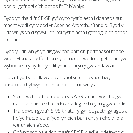
bosib i gefnogi eich achos i'r Tribiwnlys.
Bydd yn rhaid i'r SP/SR gyflwyno tystiolaeth i ddangos sut
maent wedi cyrraedd yr Asesiad Ardrethu/Bandio. Bydd y
Tribiwnlys yn disgwyl i chi roi tystiolaeth i gefnogi eich achos
eich hun.
Bydd y Tribiwnlys yn disgwyl fod partïon perthnasol i'r apêl
wedi cytuno ar y ffeithiau sylfaenol ac wedi datgelu unrhyw
wybodaeth y byddir yn dibynnu arni yn y gwrandawiad.
Efallai bydd y canllawiau canlynol yn eich cynorthwyo i
baratoi a chyflwyno eich achos i'r Tribiwnlys:
Sicrhewch fod cofnodion y SP/SR yn adlewyrchu gwir
natur a maint eich eiddo ar adeg eich cynnig gwreiddiol.
Trafodwch gyda'r SP/SR natur y gymdogaeth gyfagos a
hefyd ffactorau a fydd, yn eich barn chi, yn effeithio ar
werth eich eiddo.
Gofynnwch pa eiddo mae'r SP/SR wedi ei ddefnyddio i