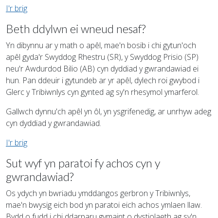
I'r brig
Beth ddylwn ei wneud nesaf?
Yn dibynnu ar y math o apêl, mae'n bosib i chi gytun'och
apêl gyda'r Swyddog Rhestru (SR), y Swyddog Prisio (SP)
neu'r Awdurdod Bilio (AB) cyn dyddiad y gwrandawiad ei
hun. Pan ddeuir i gytundeb ar yr apêl, dylech roi gwybod i
Glerc y Tribiwnlys cyn gynted ag sy'n rhesymol ymarferol.
Gallwch dynnu'ch apêl yn ôl, yn ysgrifenedig, ar unrhyw adeg
cyn dyddiad y gwrandawiad.
I'r brig
Sut wyf yn paratoi fy achos cyn y
gwrandawiad?
Os ydych yn bwriadu ymddangos gerbron y Tribiwnlys,
mae'n bwysig eich bod yn paratoi eich achos ymlaen llaw.
Bydd o fudd i chi ddarparu gymaint o dystiolaeth ag sy'n