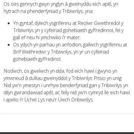
Os oes gennych gwyn ynglyn â gweinyddu eich apêl, yn
hytrach na phenderfyniad y Tribiwnlys, yna:
Yn gyntaf, dylech ysgrifennu at Reolwr Gweithredol y
Tribiwnlys yn y cyfeiriad gohebiaeth gyffredinnol, fel y
gall ef neu hi ymchwilio i'r mater;
Os ydych yn parhau yn anfodlon, gallwch ysgrifennu at
Brif Weithredwr y Tribiwnlys, yn yr un cyfeiriad
gohebiaeth gyffredinol.
Nodwch, os gwelwch yn dda, fod eich hawl i gwyno yn
ymwneud â dulliau gweinyddol y Tribiwnlys Prisio yn unig.
Nid yw'n ymestyn i unrhyw benderfyniad gan y Tribiwnlys yn
dilyn gwrandawiad apêl, ac felly nid yw'n cymryd lle eich hawl
i apelio i'r Uchel Lys neu'r Uwch Dribiwnlys.