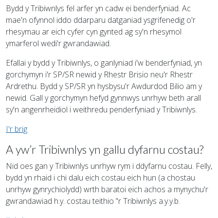
Bydd y Tribiwnlys fel arfer yn cadw ei benderfyniad. Ac
mae'n ofynnol iddo ddarparu datganiad ysgrifenedig o'r
rhesymau ar eich cyfer cyn gynted ag sy'n rhesymol
ymarferol wedi'r gwrandawiad.
Efallai y bydd y Tribiwnlys, o ganlyniad i'w benderfyniad, yn
gorchymyn i'r SP/SR newid y Rhestr Brisio neu'r Rhestr
Ardrethu. Bydd y SP/SR yn hysbysu'r Awdurdod Bilio am y
newid. Gall y gorchymyn hefyd gynnwys unrhyw beth arall
sy'n angenrheidiol i weithredu penderfyniad y Tribiwnlys.
I'r brig
A yw’r Tribiwnlys yn gallu dyfarnu costau?
Nid oes gan y Tribiwnlys unrhyw rym i ddyfarnu costau. Felly,
bydd yn rhaid i chi dalu eich costau eich hun (a chostau
unrhyw gynrychiolydd) wrth baratoi eich achos a mynychu'r
gwrandawiad h.y. costau teithio ’'r Tribiwnlys a.y.y.b.