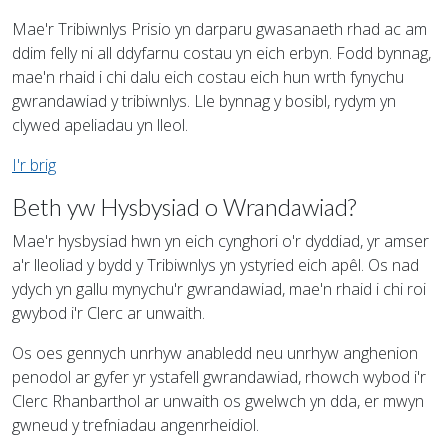
Mae'r Tribiwnlys Prisio yn darparu gwasanaeth rhad ac am
ddim felly ni all ddyfarnu costau yn eich erbyn. Fodd bynnag,
mae'n rhaid i chi dalu eich costau eich hun wrth fynychu
gwrandawiad y tribiwnlys. Lle bynnag y bosibl, rydym yn
clywed apeliadau yn lleol.
I'r brig
Beth yw Hysbysiad o Wrandawiad?
Mae'r hysbysiad hwn yn eich cynghori o'r dyddiad, yr amser
a'r lleoliad y bydd y Tribiwnlys yn ystyried eich apêl. Os nad
ydych yn gallu mynychu'r gwrandawiad, mae'n rhaid i chi roi
gwybod i'r Clerc ar unwaith.
Os oes gennych unrhyw anabledd neu unrhyw anghenion
penodol ar gyfer yr ystafell gwrandawiad, rhowch wybod i'r
Clerc Rhanbarthol ar unwaith os gwelwch yn dda, er mwyn
gwneud y trefniadau angenrheidiol.