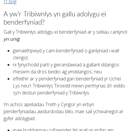
I'r brig
A yw’r Tribiwnlys yn gallu adolygu ei
benderfyniad?
Gall y Tribiwnlys adolygu ei benderfyniad ar y seiliau canlynol
yn unig
:
gwnaethpwyd y cam-benderfyniad o ganlyniad i wall
clerigol;
ni fynychodd parti y gwrandawiad a gallant ddangos
rheswm da dros beidio ag ymddangos; neu
effeithir ar y penderfyniad gan benderfyniad yr Uchel
Lys neu'r Tribiwnlys Tiroedd mewn perthynas â'r eiddo
sy'n destun penderfyniad y Tribiwnlys.
Yn achos apeliadau Treth y Cyngor yn erbyn
penderfyniadau awdurdodau bilio, mae sail ychwanegol ar
gyfer adolygiad:
mae buddiannau cyfiawnder fel arall yn gofyn am