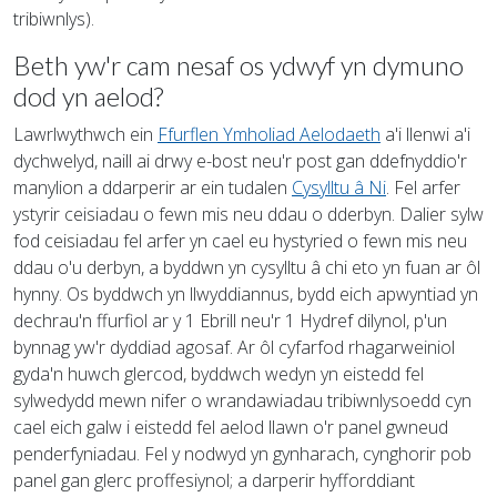
tribiwnlys).
Beth yw'r cam nesaf os ydwyf yn dymuno
dod yn aelod?
Lawrlwythwch ein
Ffurflen Ymholiad Aelodaeth
a'i llenwi a'i
dychwelyd, naill ai drwy e-bost neu'r post gan ddefnyddio'r
manylion a ddarperir ar ein tudalen
Cysylltu â Ni
. Fel arfer
ystyrir ceisiadau o fewn mis neu ddau o dderbyn. Dalier sylw
fod ceisiadau fel arfer yn cael eu hystyried o fewn mis neu
ddau o'u derbyn, a byddwn yn cysylltu â chi eto yn fuan ar ôl
hynny. Os byddwch yn llwyddiannus, bydd eich apwyntiad yn
dechrau'n ffurfiol ar y 1 Ebrill neu'r 1 Hydref dilynol, p'un
bynnag yw'r dyddiad agosaf. Ar ôl cyfarfod rhagarweiniol
gyda'n huwch glercod, byddwch wedyn yn eistedd fel
sylwedydd mewn nifer o wrandawiadau tribiwnlysoedd cyn
cael eich galw i eistedd fel aelod llawn o'r panel gwneud
penderfyniadau. Fel y nodwyd yn gynharach, cynghorir pob
panel gan glerc proffesiynol; a darperir hyfforddiant