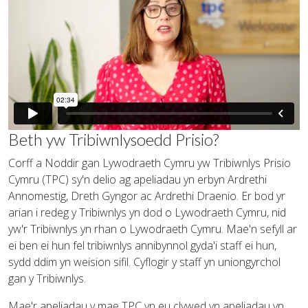
Beth yw Tribiwnlysoedd Prisio?
Corff a Noddir gan Lywodraeth Cymru yw Tribiwnlys Prisio
Cymru (TPC) sy'n delio ag apeliadau yn erbyn Ardrethi
Annomestig, Dreth Gyngor ac Ardrethi Draenio. Er bod yr
arian i redeg y Tribiwnlys yn dod o Lywodraeth Cymru, nid
yw'r Tribiwnlys yn rhan o Lywodraeth Cymru. Mae'n sefyll ar
ei ben ei hun fel tribiwnlys annibynnol gyda'i staff ei hun,
sydd ddim yn weision sifil. Cyflogir y staff yn uniongyrchol
gan y Tribiwnlys.
Mae'r apeliadau y mae TPC yn eu clywed yn apeliadau yn