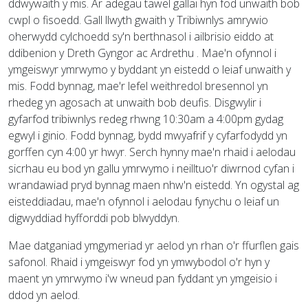
ddwywaith y mis. Ar adegau tawel gallai hyn fod unwaith bob
cwpl o fisoedd. Gall llwyth gwaith y Tribiwnlys amrywio
oherwydd cylchoedd sy'n berthnasol i ailbrisio eiddo at
ddibenion y Dreth Gyngor ac Ardrethu . Mae'n ofynnol i
ymgeiswyr ymrwymo y byddant yn eistedd o leiaf unwaith y
mis. Fodd bynnag, mae'r lefel weithredol bresennol yn
rhedeg yn agosach at unwaith bob deufis. Disgwylir i
gyfarfod tribiwnlys redeg rhwng 10:30am a 4:00pm gydag
egwyl i ginio. Fodd bynnag, bydd mwyafrif y cyfarfodydd yn
gorffen cyn 4:00 yr hwyr. Serch hynny mae'n rhaid i aelodau
sicrhau eu bod yn gallu ymrwymo i neilltuo'r diwrnod cyfan i
wrandawiad pryd bynnag maen nhw'n eistedd. Yn ogystal ag
eisteddiadau, mae'n ofynnol i aelodau fynychu o leiaf un
digwyddiad hyfforddi pob blwyddyn.
Mae datganiad ymgymeriad yr aelod yn rhan o'r ffurflen gais
safonol. Rhaid i ymgeiswyr fod yn ymwybodol o'r hyn y
maent yn ymrwymo i'w wneud pan fyddant yn ymgeisio i
ddod yn aelod.