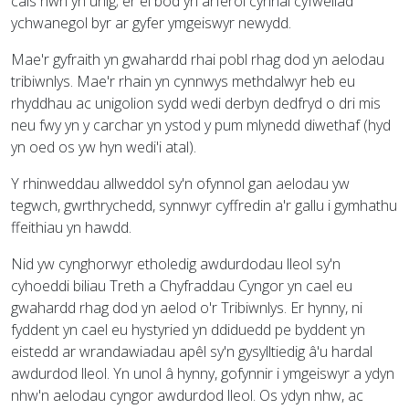
cais hwn yn unig; er ei bod yn arferol cynnal cyfweliad
ychwanegol byr ar gyfer ymgeiswyr newydd.
Mae'r gyfraith yn gwahardd rhai pobl rhag dod yn aelodau
tribiwnlys. Mae'r rhain yn cynnwys methdalwyr heb eu
rhyddhau ac unigolion sydd wedi derbyn dedfryd o dri mis
neu fwy yn y carchar yn ystod y pum mlynedd diwethaf (hyd
yn oed os yw hyn wedi'i atal).
Y rhinweddau allweddol sy'n ofynnol gan aelodau yw
tegwch, gwrthrychedd, synnwyr cyffredin a'r gallu i gymhathu
ffeithiau yn hawdd.
Nid yw cynghorwyr etholedig awdurdodau lleol sy'n
cyhoeddi biliau Treth a Chyfraddau Cyngor yn cael eu
gwahardd rhag dod yn aelod o'r Tribiwnlys. Er hynny, ni
fyddent yn cael eu hystyried yn ddiduedd pe byddent yn
eistedd ar wrandawiadau apêl sy'n gysylltiedig â'u hardal
awdurdod lleol. Yn unol â hynny, gofynnir i ymgeiswyr a ydyn
nhw'n aelodau cyngor awdurdod lleol. Os ydyn nhw, ac