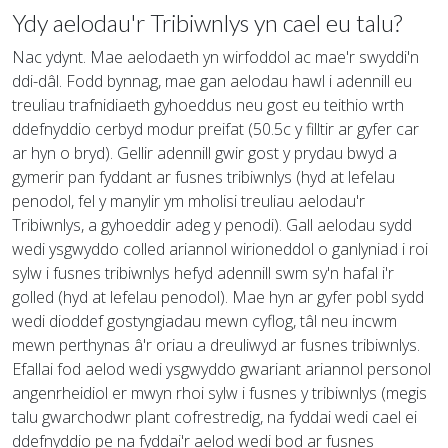
Ydy aelodau'r Tribiwnlys yn cael eu talu?
Nac ydynt. Mae aelodaeth yn wirfoddol ac mae'r swyddi'n
ddi-dâl. Fodd bynnag, mae gan aelodau hawl i adennill eu
treuliau trafnidiaeth gyhoeddus neu gost eu teithio wrth
ddefnyddio cerbyd modur preifat (50.5c y filltir ar gyfer car
ar hyn o bryd). Gellir adennill gwir gost y prydau bwyd a
gymerir pan fyddant ar fusnes tribiwnlys (hyd at lefelau
penodol, fel y manylir ym mholisi treuliau aelodau'r
Tribiwnlys, a gyhoeddir adeg y penodi). Gall aelodau sydd
wedi ysgwyddo colled ariannol wirioneddol o ganlyniad i roi
sylw i fusnes tribiwnlys hefyd adennill swm sy'n hafal i'r
golled (hyd at lefelau penodol). Mae hyn ar gyfer pobl sydd
wedi dioddef gostyngiadau mewn cyflog, tâl neu incwm
mewn perthynas â'r oriau a dreuliwyd ar fusnes tribiwnlys.
Efallai fod aelod wedi ysgwyddo gwariant ariannol personol
angenrheidiol er mwyn rhoi sylw i fusnes y tribiwnlys (megis
talu gwarchodwr plant cofrestredig, na fyddai wedi cael ei
ddefnyddio pe na fyddai'r aelod wedi bod ar fusnes