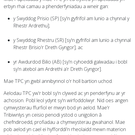
erbyn rhai camau a phenderfyniadau a wneir gan:
y Swyddog Prisio (SP) [sy'n gyfrifol am lunio a chynnal y
Rhestr Ardrethu];
y Swyddog Rhestru (SR) [sy'n gyfrifol am lunio a chynnal
Rhestr Brisio'r Dreth Gyngor]; ac
yr Awdurdod Bilio (AB) [sy'n cyhoeddi galwadau i bobl
sy'n atebol am Ardrethi a'r Dreth Gyngor].
Mae TPC yn gwbl annibynnol o'r holl bartïon uchod.
Aelodau TPC yw'r bobl sy'n clywed ac yn penderfynu ar yr
achosion. Pobl leol ydynt sy'n wirfoddolwyr. Nid oes angen
cymwysterau ffurfiol er mwyn bod yn aelod. Mae'r
Tribiwnlys yn ceisio penodi ystod o unigolion â
chefndiroedd, profiadau a chymwysterau gwahanol. Mae
pob aelod yn cael ei hyfforddi'n rheolaidd mewn materion