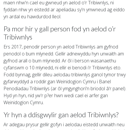
maen nhw'n cael eu gwneud yn aelod o'r Tribiwnlys, ni
fyddan nhw yn eistedd ar apeliadau sy'n ymwneud ag eiddo
yn ardal eu hawdurdod lleol.
Pa mor hir y gall person fod yn aelod o’r
Tribiwnlys
Ers 2017, penodir person yn aelod Tribiwnlys am gyfnod
penodol o bum mlynedd. Gellir adnewyddu hyn unwaith am
gyfnod arall o bum mlynedd. Ar ôl i berson wasanaethu
cyfanswm o 10 mlynedd, ni ellir ei benodi i'r Tribiwnlys eto.
Fodd bynnag, gellir dileu aelodau tribiwnlys ganol tymor trwy
gyfarwyddyd a roddir gan Weinidogion Cymru i Banel
Penodiadau Tribiwnlys (ar ôl ymgynghori'n briodol â'r panel).
Hyd yn hyn, nid yw'r p?er hwn wedi cael ei arfer gan
Weinidogion Cymru.
Yr hyn a ddisgwylir gan aelod Tribiwnlys?
Ar adegau prysur gellir gofyn i aelodau eistedd unwaith neu