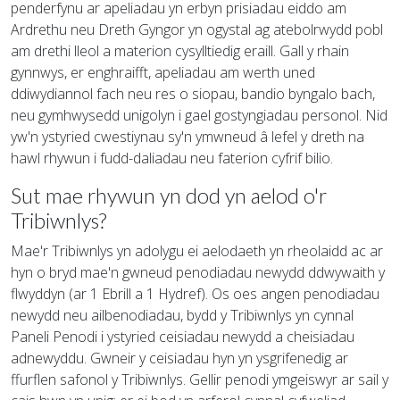
penderfynu ar apeliadau yn erbyn prisiadau eiddo am
Ardrethu neu Dreth Gyngor yn ogystal ag atebolrwydd pobl
am drethi lleol a materion cysylltiedig eraill. Gall y rhain
gynnwys, er enghraifft, apeliadau am werth uned
ddiwydiannol fach neu res o siopau, bandio byngalo bach,
neu gymhwysedd unigolyn i gael gostyngiadau personol. Nid
yw'n ystyried cwestiynau sy'n ymwneud â lefel y dreth na
hawl rhywun i fudd-daliadau neu faterion cyfrif bilio.
Sut mae rhywun yn dod yn aelod o'r
Tribiwnlys?
Mae'r Tribiwnlys yn adolygu ei aelodaeth yn rheolaidd ac ar
hyn o bryd mae'n gwneud penodiadau newydd ddwywaith y
flwyddyn (ar 1 Ebrill a 1 Hydref). Os oes angen penodiadau
newydd neu ailbenodiadau, bydd y Tribiwnlys yn cynnal
Paneli Penodi i ystyried ceisiadau newydd a cheisiadau
adnewyddu. Gwneir y ceisiadau hyn yn ysgrifenedig ar
ffurflen safonol y Tribiwnlys. Gellir penodi ymgeiswyr ar sail y