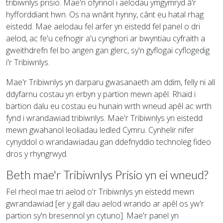
tribiwnlys prisio. Mae'n ofynnol i aelodau ymgymryd â'r
hyfforddiant hwn. Os na wnânt hynny, cânt eu hatal rhag
eistedd. Mae aelodau fel arfer yn eistedd fel panel o dri
aelod, ac fe'u cefnogir a'u cynghori ar bwyntiau cyfraith a
gweithdrefn fel bo angen gan glerc, sy'n gyflogai cyflogedig
i'r Tribiwnlys.
Mae'r Tribiwnlys yn darparu gwasanaeth am ddim, felly ni all
ddyfarnu costau yn erbyn y partïon mewn apêl. Rhaid i
bartïon dalu eu costau eu hunain wrth wneud apêl ac wrth
fynd i wrandawiad tribiwnlys. Mae'r Tribiwnlys yn eistedd
mewn gwahanol leoliadau ledled Cymru. Cynhelir nifer
cynyddol o wrandawiadau gan ddefnyddio technoleg fideo
dros y rhyngrwyd.
Beth mae'r Tribiwnlys Prisio yn ei wneud?
Fel rheol mae tri aelod o'r Tribiwnlys yn eistedd mewn
gwrandawiad [er y gall dau aelod wrando ar apêl os yw'r
partïon sy'n bresennol yn cytuno]. Mae'r panel yn