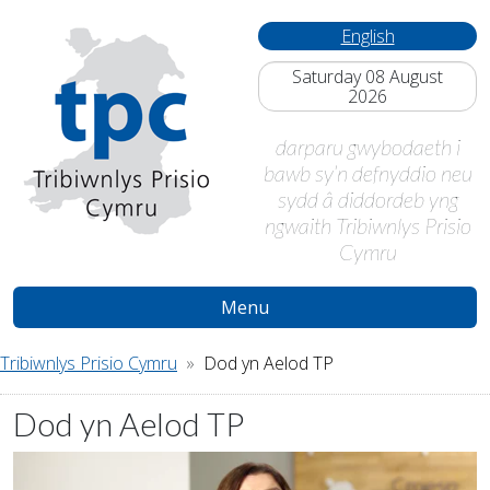
English
Saturday 08 August
2026
darparu gwybodaeth i
bawb sy’n defnyddio neu
sydd â diddordeb yng
ngwaith Tribiwnlys Prisio
Cymru
Menu
Tribiwnlys Prisio Cymru
Dod yn Aelod TP
Dod yn Aelod TP